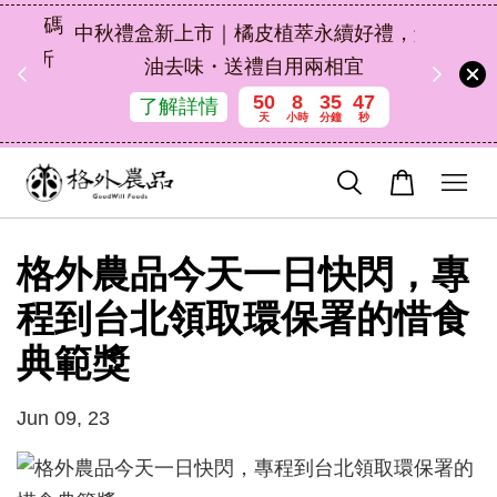
扣碼
中秋禮盒新上市｜橘皮植萃永續好禮，解
 現折
油去味・送禮自用兩相宜
50
8
35
47
了解詳情
天
小時
分鐘
秒
格外農品今天一日快閃，專
程到台北領取環保署的惜食
典範獎
Jun 09, 23