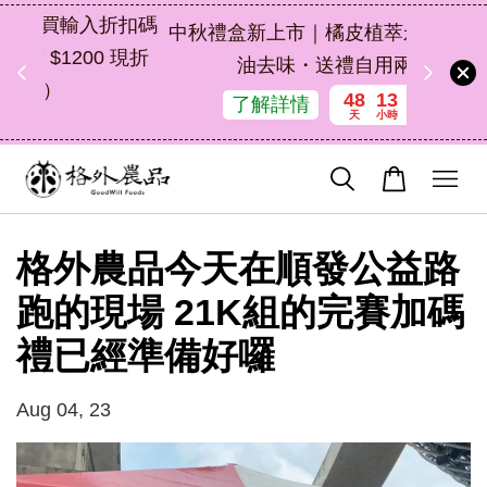
扣碼
中秋禮盒新上市｜橘皮植萃永續好禮，解
 現折
油去味・送禮自用兩相宜
48
13
17
37
了解詳情
天
小時
分鐘
秒
格外農品今天在順發公益路
跑的現場 21K組的完賽加碼
禮已經準備好囉
Aug 04, 23