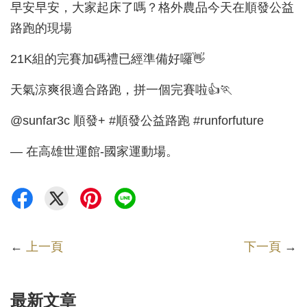
早安早安，大家起床了嗎？格外農品今天在順發公益
路跑的現場
21K組的完賽加碼禮已經準備好囉👋
天氣涼爽很適合路跑，拼一個完賽啦👍🏃
@sunfar3c 順發+ #順發公益路跑 #runforfuture
— 在高雄世運館-國家運動場。
←
上一頁
下一頁
→
最新文章