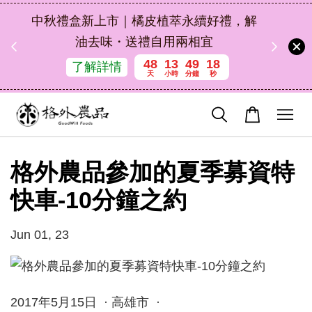
扣碼
中秋禮盒新上市｜橘皮植萃永續好禮，解
 現折
油去味・送禮自用兩相宜
48
13
49
18
了解詳情
天
小時
分鐘
秒
格外農品參加的夏季募資特
快車-10分鐘之約
Jun 01, 23
2017年5月15日 · 高雄市 ·