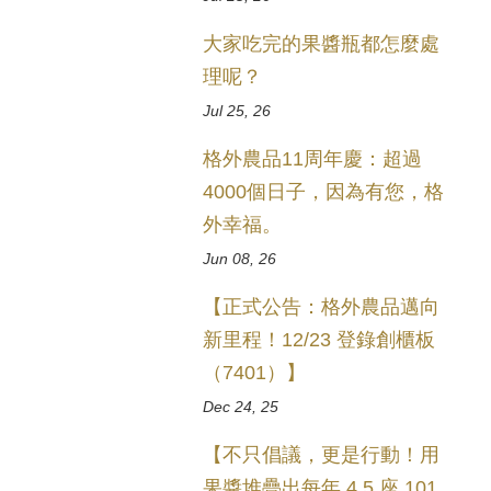
大家吃完的果醬瓶都怎麼處
理呢？
Jul 25, 26
格外農品11周年慶：超過
4000個日子，因為有您，格
外幸福。
Jun 08, 26
【正式公告：格外農品邁向
新里程！12/23 登錄創櫃板
（7401）】
Dec 24, 25
【不只倡議，更是行動！用
果醬堆疊出每年 4.5 座 101