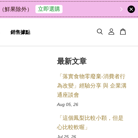
中秋禮盒新上市｜橘皮植萃永
銷售據點
最新文章
「落實食物零廢棄-消費者行
為改變」經驗分享 與 企業溝
通座談會
Aug 05, 26
「這個鳳梨比較小顆，但是
心比較軟喔」
Jul 25, 26