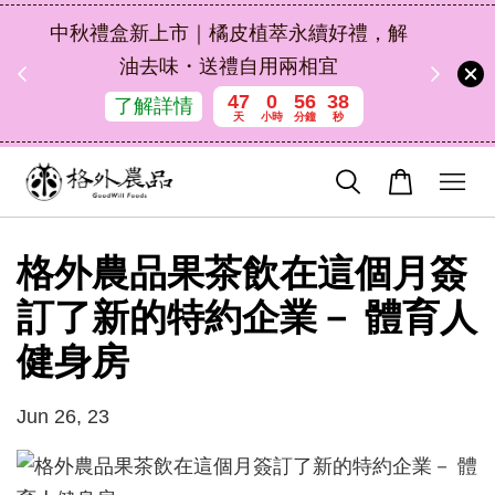
扣碼
中秋禮盒新上市｜橘皮植萃永續好禮，解
 現折
油去味・送禮自用兩相宜
47
0
56
38
了解詳情
天
小時
分鐘
秒
格外農品果茶飲在這個月簽
訂了新的特約企業－ 體育人
健身房
Jun 26, 23