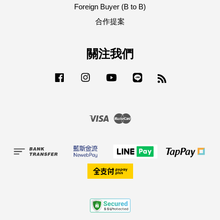
Foreign Buyer (B to B)
合作提案
關注我們
Facebook
Instagram
YouTube
Line
RSS
Visa
Master