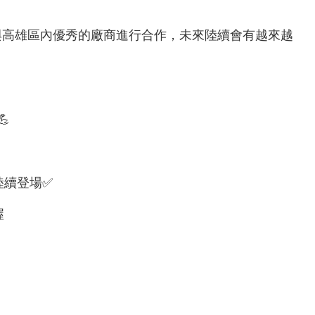
與高雄區內優秀的廠商進行合作，未來陸續會有越來越

陸續登場✅
喔