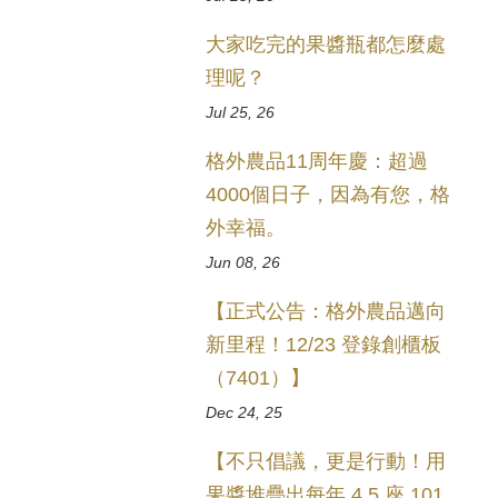
大家吃完的果醬瓶都怎麼處
理呢？
Jul 25, 26
格外農品11周年慶：超過
4000個日子，因為有您，格
外幸福。
Jun 08, 26
【正式公告：格外農品邁向
新里程！12/23 登錄創櫃板
（7401）】
Dec 24, 25
【不只倡議，更是行動！用
果醬堆疊出每年 4.5 座 101