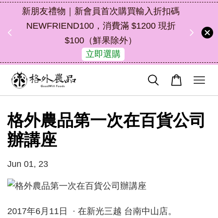
物｜新會員首次購買輸入折扣碼
中秋禮盒新上市｜橘皮植
END100，消費滿 $1200 現折
油去味・送禮自
$100（鮮果除外）
48
了解詳情
天
立即選購
格外農品第一次在百貨公司
辦講座
Jun 01, 23
2017年6月11日 · 在新光三越 台南中山店。