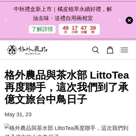
扣碼
中秋禮盒新上市｜橘皮植萃永續好禮，解
 現折
油去味・送禮自用兩相宜
49
17
47
39
了解詳情
天
小時
分鐘
秒
格外農品與茶水部 LittoTea
再度聯手，這次我們到了承
億文旅台中鳥日子
May 31, 23