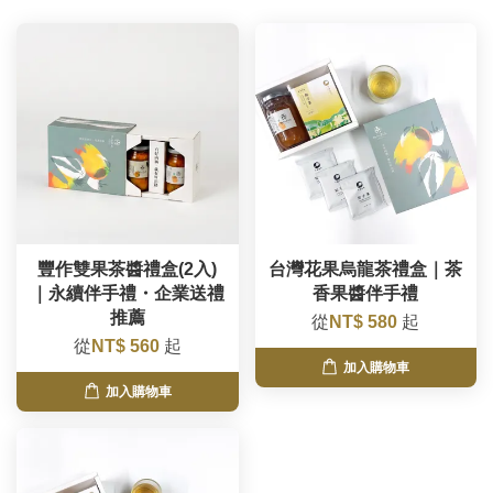
豐作雙果茶醬禮盒(2入)
台灣花果烏龍茶禮盒｜茶
｜永續伴手禮・企業送禮
香果醬伴手禮
推薦
從
NT$ 580
起
從
NT$ 560
起
加入購物車
加入購物車