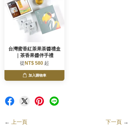
台灣蜜香紅茶果茶醬禮盒
｜茶香果醬伴手禮
從
NT$ 580
起
加入購物車
←
上一頁
下一頁
→