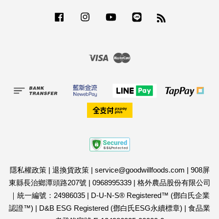
Facebook
Instagram
YouTube
Line
RSS
Visa
Master
隱私權政策
|
退換貨政策
|
service@goodwillfoods.com
|
908屏
東縣長治鄉潭頭路207號
|
0968995339
|
格外農品股份有限公司
｜統一編號：24986035
|
D-U-N-S® Registered™ (鄧白氏企業
認證™)
|
D&B ESG Registered (鄧白氏ESG永續標章)
|
食品業