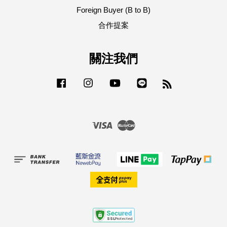
Foreign Buyer (B to B)
合作提案
關注我們
Facebook
Instagram
YouTube
Line
RSS
Visa
Master