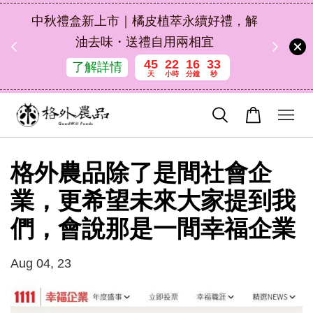
扣碼
中秋禮盒新上市｜橘皮植萃永續好禮，解
 現折
油去味・送禮自用兩相宜
45
22
16
33
了解詳情
天
小時
分鐘
秒
格外農品除了是間社會企
業，更希望未來大家提到我
們，會說那是一間幸福企業
Aug 04, 23