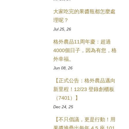
大家吃完的果醬瓶都怎麼處
理呢？
Jul 25, 26
格外農品11周年慶：超過
4000個日子，因為有您，格
外幸福。
Jun 08, 26
【正式公告：格外農品邁向
新里程！12/23 登錄創櫃板
（7401）】
Dec 24, 25
【不只倡議，更是行動！用
果醬堆疊出每年 4.5 座 101