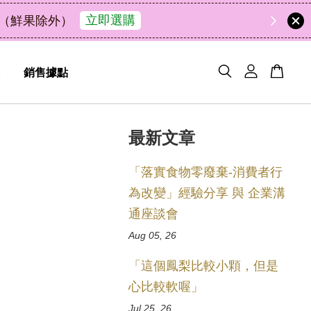
48
20
48
39
了解詳情
解油去味・送禮自用兩相宜
天
小時
分鐘
秒
銷售據點
最新文章
「落實食物零廢棄-消費者行
為改變」經驗分享 與 企業溝
通座談會
Aug 05, 26
「這個鳳梨比較小顆，但是
心比較軟喔」
Jul 25, 26