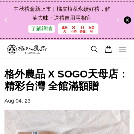
扣碼
中秋禮盒新上市｜橘皮植萃永續好禮，解
 現折
油去味・送禮自用兩相宜
48
8
0
50
了解詳情
天
小時
分鐘
秒
格外農品 X SOGO天母店：
精彩台灣 全館滿額贈
Aug 04, 23