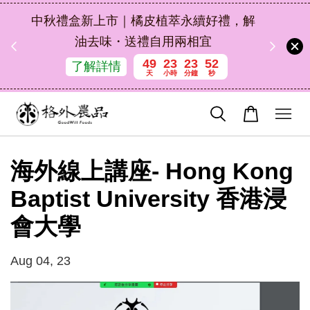
扣碼
中秋禮盒新上市｜橘皮植萃永續好禮，解
 現折
油去味・送禮自用兩相宜
49
23
23
52
了解詳情
天
小時
分鐘
秒
海外線上講座- Hong Kong
Baptist University 香港浸
會大學
Aug 04, 23