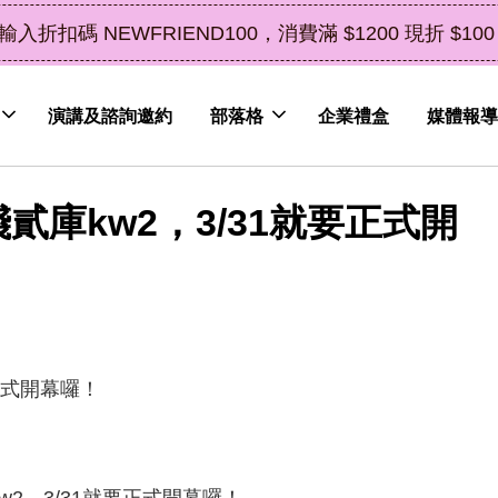
中秋
演講及諮詢邀約
部落格
企業禮盒
媒體報導
貳庫kw2，3/31就要正式開
w2，3/31就要正式開幕囉！