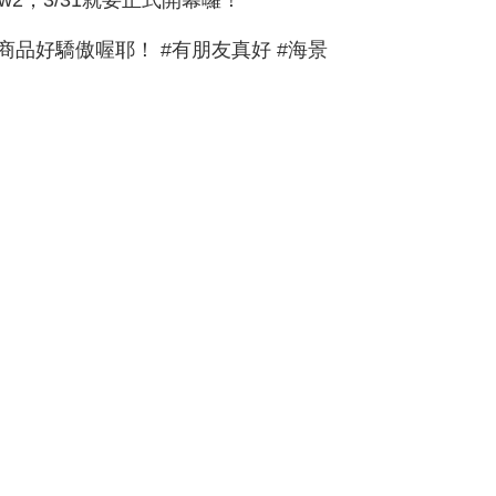
品好驕傲喔耶！ #有朋友真好 #海景