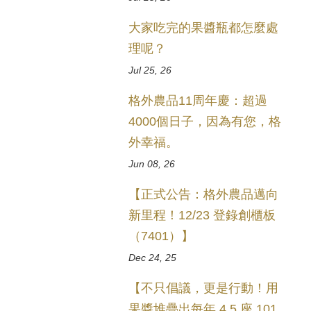
大家吃完的果醬瓶都怎麼處
理呢？
Jul 25, 26
格外農品11周年慶：超過
4000個日子，因為有您，格
外幸福。
Jun 08, 26
【正式公告：格外農品邁向
新里程！12/23 登錄創櫃板
（7401）】
Dec 24, 25
【不只倡議，更是行動！用
果醬堆疊出每年 4.5 座 101