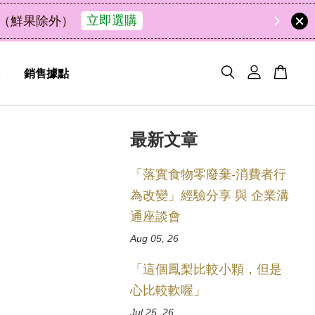
禮盒新上市｜橘皮植萃永續好禮，解油去味・送禮自用
銷售據點
最新文章
「落實食物零廢棄-消費者行
為改變」經驗分享 與 企業溝
通座談會
Aug 05, 26
「這個鳳梨比較小顆，但是
心比較軟喔」
Jul 25, 26