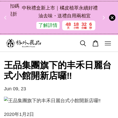
扣碼
中秋禮盒新上市｜橘皮植萃永續好禮，解
 現折
油去味・送禮自用兩相宜
48
18
32
6
了解詳情
天
小時
分鐘
秒
王品集團旗下的丰禾日麗台
式小館開新店囉‼️
Jun 09, 23
2020年1月2日