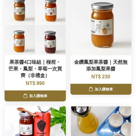
果茶醬4口味組｜椪柑・
金鑽鳳梨果茶醬｜天然無
芒果・鳳梨・草莓一次買
添加鳳梨果醬
齊（非禮盒）
NT$ 230
NT$ 990
加入購物車
加入購物車