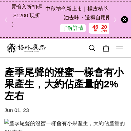
扣碼
中秋禮盒新上市｜橘皮植萃永續好禮，解
 現折
油去味・送禮自用兩相宜
46
20
1
19
了解詳情
天
小時
分鐘
秒
產季尾聲的澄蜜一樣會有小
果產生，大約佔產量的2%
左右
Jun 01, 23