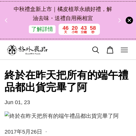
扣碼
中秋禮盒新上市｜橘皮植萃永續好禮，解
 現折
油去味・送禮自用兩相宜
46
20
43
58
了解詳情
天
小時
分鐘
秒
終於在昨天把所有的端午禮
品都出貨完畢了阿
Jun 01, 23
2017年5月26日 ·