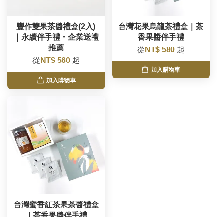
豐作雙果茶醬禮盒(2入)
台灣花果烏龍茶禮盒｜茶
｜永續伴手禮・企業送禮
香果醬伴手禮
推薦
從
NT$ 580
起
從
NT$ 560
起
加入購物車
加入購物車
台灣蜜香紅茶果茶醬禮盒
｜茶香果醬伴手禮