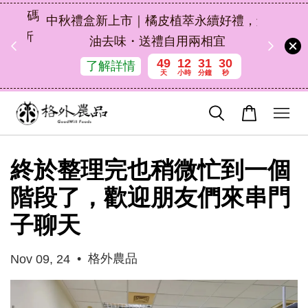
扣碼
中秋禮盒新上市｜橘皮植萃永續好禮，解
 現折
油去味・送禮自用兩相宜
49
12
31
30
了解詳情
天
小時
分鐘
秒
終於整理完也稍微忙到一個
階段了，歡迎朋友們來串門
子聊天
•
格外農品
Nov 09, 24