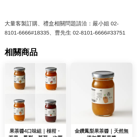
大量客製訂購、禮盒相關問題請洽：嚴小姐 02-
8101-6666#18335、曹先生 02-8101-6666#33751
相關商品
果茶醬4口味組｜椪柑・
金鑽鳳梨果茶醬｜天然無