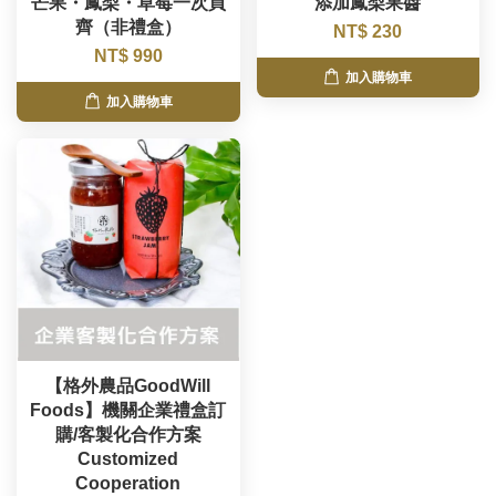
芒果・鳳梨・草莓一次買
添加鳳梨果醬
齊（非禮盒）
NT$ 230
NT$ 990
加入購物車
加入購物車
【格外農品GoodWill
Foods】機關企業禮盒訂
購/客製化合作方案
Customized
Cooperation