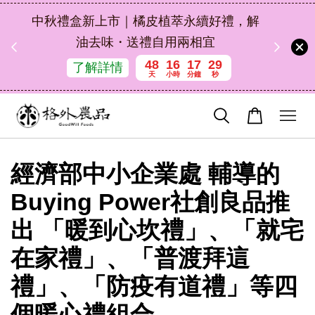
扣碼
中秋禮盒新上市｜橘皮植萃永續好禮，解
 現折
油去味・送禮自用兩相宜
48
16
17
29
了解詳情
天
小時
分鐘
秒
經濟部中小企業處 輔導的
Buying Power社創良品推
出 「暖到心坎禮」、「就宅
在家禮」、「普渡拜這
禮」、「防疫有道禮」等四
個暖心禮組合