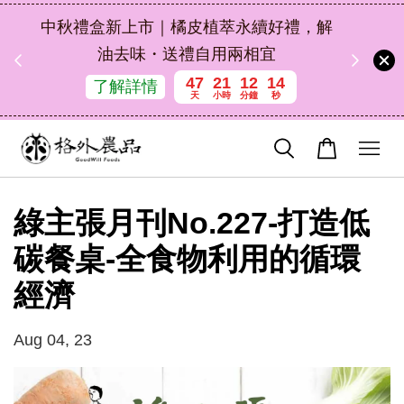
扣碼
中秋禮盒新上市｜橘皮植萃永續好禮，解
 現折
油去味・送禮自用兩相宜
47
21
12
14
了解詳情
天
小時
分鐘
秒
綠主張月刊No.227-打造低
碳餐桌-全食物利用的循環
經濟
Aug 04, 23