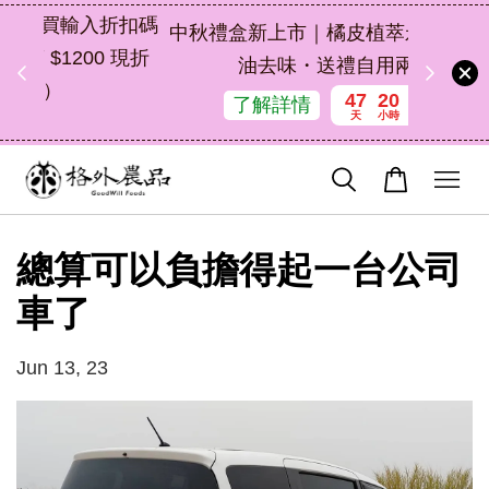
扣碼
中秋禮盒新上市｜橘皮植萃永續好禮，解
 現折
油去味・送禮自用兩相宜
47
20
25
53
了解詳情
天
小時
分鐘
秒
總算可以負擔得起一台公司
車了
Jun 13, 23