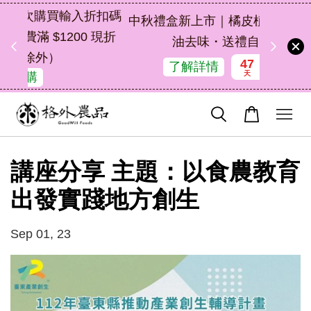
扣碼
中秋禮盒新上市｜橘皮植萃永續好禮，解
 現折
油去味・送禮自用兩相宜
47
0
36
22
了解詳情
天
小時
分鐘
秒
講座分享 主題：以食農教育
出發實踐地方創生
Sep 01, 23