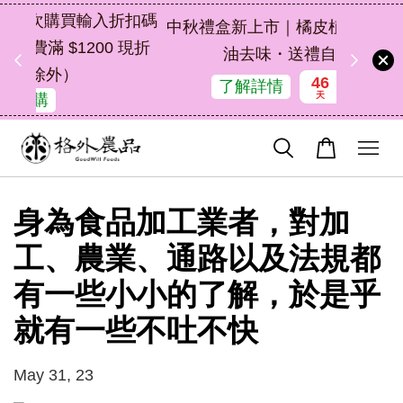
扣碼
中秋禮盒新上市｜橘皮植萃永續好禮，解
 現折
油去味・送禮自用兩相宜
46
20
30
22
了解詳情
天
小時
分鐘
秒
身為食品加工業者，對加
工、農業、通路以及法規都
有一些小小的了解，於是乎
就有一些不吐不快
May 31, 23