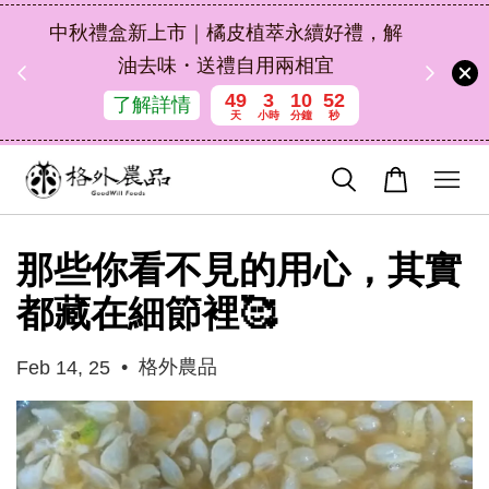
扣碼
中秋禮盒新上市｜橘皮植萃永續好禮，解
 現折
油去味・送禮自用兩相宜
49
3
10
51
了解詳情
天
小時
分鐘
秒
那些你看不見的用心，其實
都藏在細節裡🥰
•
格外農品
Feb 14, 25