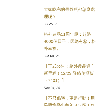
大家吃完的果醬瓶都怎麼處
理呢？
Jul 25, 26
格外農品11周年慶：超過
4000個日子，因為有您，格
外幸福。
Jun 08, 26
【正式公告：格外農品邁向
新里程！12/23 登錄創櫃板
（7401）】
Dec 24, 25
【不只倡議，更是行動！用
果醬堆疊出每年 4.5 座 101