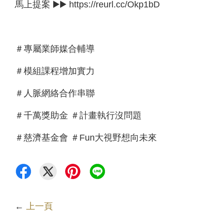
馬上提案 ▶️▶️ https://reurl.cc/Okp1bD
＃專屬業師媒合輔導
＃模組課程增加實力
＃人脈網絡合作串聯
＃千萬獎助金 ＃計畫執行沒問題
＃慈濟基金會 ＃Fun大視野想向未來
←
上一頁