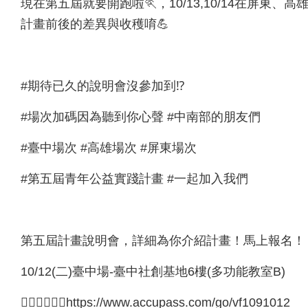
現在第五屆就要開跑啦🏃，10/13,10/14在屏
計畫前後的差異與收穫唷💪
#期待已久的說明會沒參加到⁉
#場次加碼因為聽到你心聲 #中南部的朋友們
#臺中場次 #高雄場次 #屏東場次
#第五屆青年公益實踐計畫 #一起加入我們
第五屆計畫說明會，詳細為你介紹計畫！馬上報名！
10/12(二)臺中場-臺中社創基地6樓(多功能教室B)
👉🏻👉🏻👉🏻https://www.accupass.com/go/vf1091012