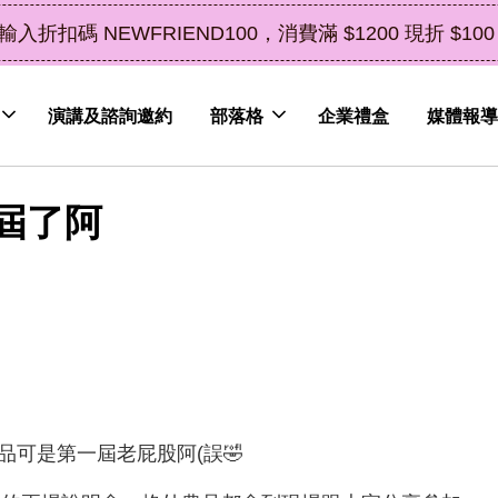
中秋禮盒新上市｜橘皮植萃永續好禮，
演講及諮詢邀約
部落格
企業禮盒
媒體報導
屆了阿
品可是第一屆老屁股阿(誤🤣