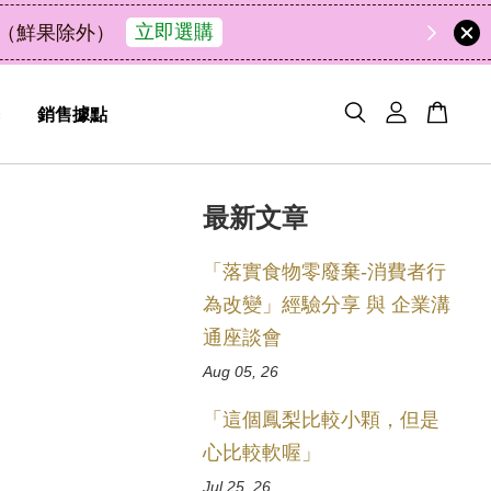
48
5
27
23
了解詳情
解油去味・送禮自用兩相宜
天
小時
分鐘
秒
銷售據點
最新文章
「落實食物零廢棄-消費者行
為改變」經驗分享 與 企業溝
通座談會
Aug 05, 26
「這個鳳梨比較小顆，但是
心比較軟喔」
Jul 25, 26