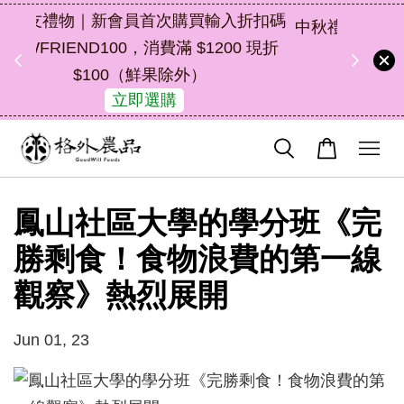
折扣碼
中秋禮盒新上市｜橘皮植萃永續好禮，解
 現折
油去味・送禮自用兩相宜
46
22
47
22
了解詳情
天
小時
分鐘
秒
鳳山社區大學的學分班《完
勝剩食！食物浪費的第一線
觀察》熱烈展開
Jun 01, 23