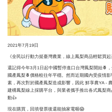
2021年7月19日
《全民以行動力挺臺灣農業，線上鳳梨商品輕鬆買起來
還記得今年3月1日起中國暫停進口台灣鳳梨開始🍍
國產鳳梨🍍價格較往年平穩。然而近期國內受疫情
素，再次對於國產鳳梨造成影響，因此 鮮享農YA -
建構鳳梨線上採購平台，與業者攜手推出各式鳳梨商
動👍
現在購買，回填發票後還能抽家電喔😱