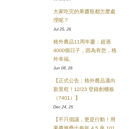
大家吃完的果醬瓶都怎麼處
理呢？
Jul 25, 26
格外農品11周年慶：超過
4000個日子，因為有您，格
外幸福。
Jun 08, 26
【正式公告：格外農品邁向
新里程！12/23 登錄創櫃板
（7401）】
Dec 24, 25
【不只倡議，更是行動！用
果醬堆疊出每年 4.5 座 101