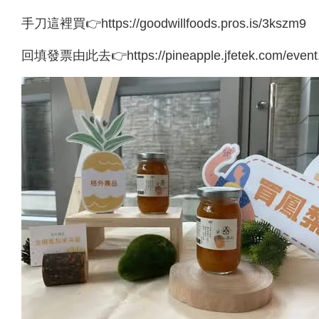
手刀這裡買👉https://goodwillfoods.pros.is/3kszm9
回填發票由此去👉https://pineapple.jfetek.com/event.