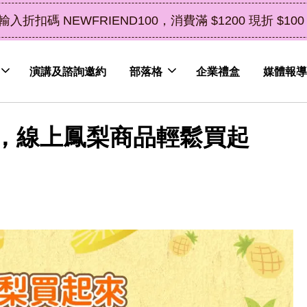
了解詳情
皮植萃永續好禮，解油去味・送禮自用兩相宜
演講及諮詢邀約
部落格
企業禮盒
媒體報導
，線上鳳梨商品輕鬆買起