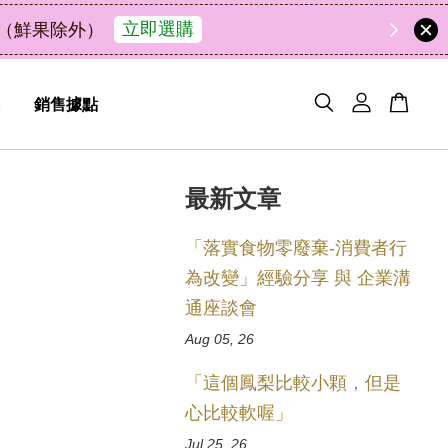
47
20
21
25
天
小時
分鐘
秒
銷售據點
最新文章
「落實食物零廢棄-消費者行
為改變」經驗分享 與 企業溝
通座談會
Aug 05, 26
「這個鳳梨比較小顆，但是
心比較軟喔」
Jul 25, 26