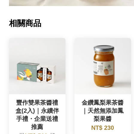
相關商品
豐作雙果茶醬禮
金鑽鳳梨果茶醬
盒(2入)｜永續伴
｜天然無添加鳳
手禮・企業送禮
梨果醬
推薦
NT$ 230