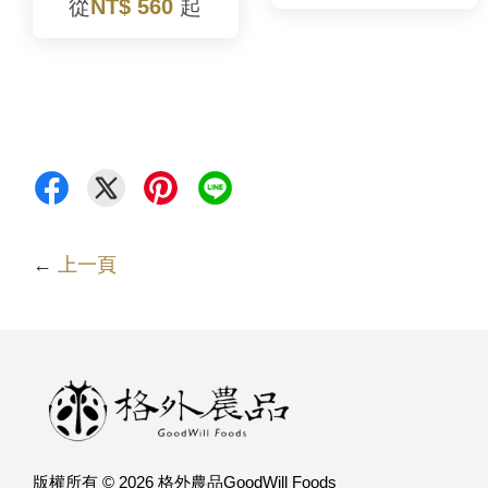
從
NT$ 560
起
←
上一頁
版權所有 © 2026 格外農品GoodWill Foods