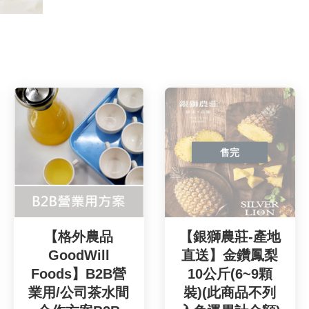
售完
【格外農品
【銀獅農莊-產地
GoodWill
直送】金鑽鳳梨
Foods】B2B營
10公斤(6~9顆
業用/公司茶水間
裝)(此商品不列