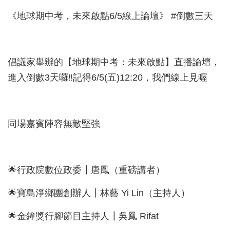
《地球期中考，未來啟點6/5線上論壇》 #倒數三天
倡議家舉辦的【地球期中考：未來啟點】直播論壇，
進入倒數3天囉‼️記得6/5(五)12:20，我們線上見喔
同場嘉賓陣容無敵堅強
🌟行政院數位政委┃唐鳳（重磅講者）
🌟寶島淨鄉團創辦人┃林藝 Yi Lin（主持人）
🌟金鐘獎行腳節目主持人┃吳鳳 Rifat