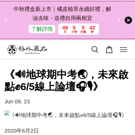
扣碼
中秋禮盒新上市｜橘皮植萃永續好禮，解
 現折
油去味・送禮自用兩相宜
49
5
5
42
了解詳情
天
小時
分鐘
秒
《🔊地球期中考🌏，未來啟
點✊6/5線上論壇🎧🎙️》
Jun 09, 23
2020年6月2日