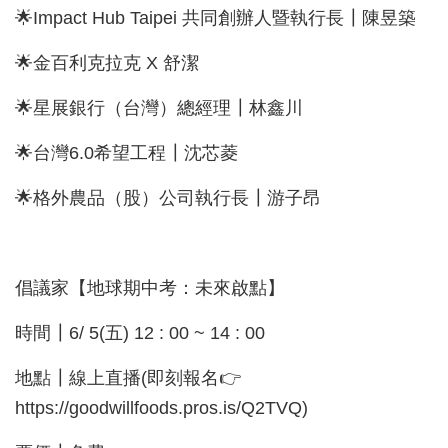
🌟Impact Hub Taipei 共同創辦人暨執行長┃陳昱築
🌟金百利克拉克 X 舒潔
🌟星展銀行（台灣）總經理┃林鑫川
🌟台灣6.0希望工程┃沈芯菱
🌟格外農品（股）公司執行長┃游子昂
倡議家【地球期中考：未來啟點】
時間┃6/ 5(五) 12 : 00 ~ 14 : 00
地點┃線上直播(即刻報名👉
https://goodwillfoods.pros.is/Q2TVQ)