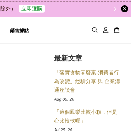
49
4
43
12
天
小時
分鐘
秒
銷售據點
最新文章
「落實食物零廢棄-消費者行
為改變」經驗分享 與 企業溝
通座談會
Aug 05, 26
「這個鳳梨比較小顆，但是
心比較軟喔」
Jul 25, 26