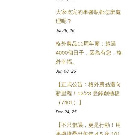
大家吃完的果醬瓶都怎麼處
理呢？
Jul 25, 26
格外農品11周年慶：超過
4000個日子，因為有您，格
外幸福。
Jun 08, 26
【正式公告：格外農品邁向
新里程！12/23 登錄創櫃板
（7401）】
Dec 24, 25
【不只倡議，更是行動！用
果醬堆疊出每年 4.5 座 101