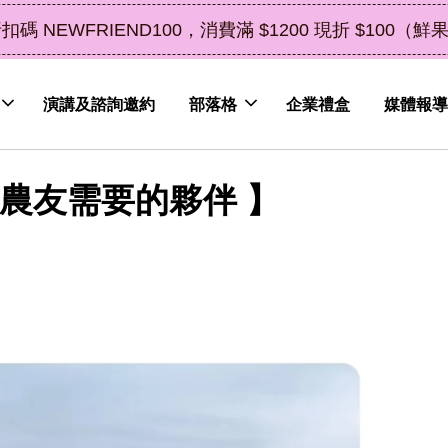
了解詳情
皮植萃永續好禮，解油去味・送禮自用兩相宜
演講及諮詢邀約
部落格
企業禮盒
媒體報導
農友需要的夥伴 】