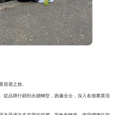
業巡迴之旅。
。從品牌行銷到永續轉型，跑遍全台，深入各個農業現
因為受過許多前輩的提攜，當角色轉換、換我們擔任顧