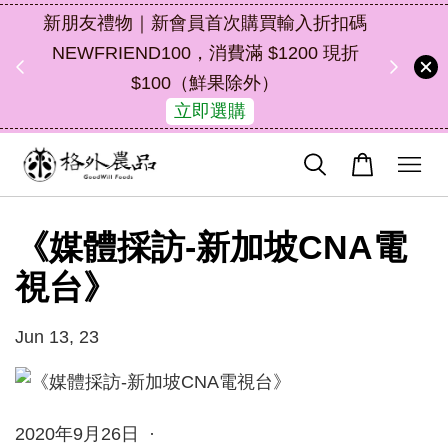
購買輸入折扣碼
中秋禮盒新上市｜橘皮植萃永續好禮，
 $1200 現折
油去味・送禮自用兩相宜
外）
49
9
11
52
了解詳情
天
小時
分鐘
秒
《媒體採訪-新加坡CNA電
視台》
Jun 13, 23
2020年9月26日 ·