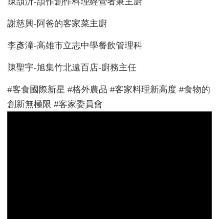
陳頡沂-頡作創作料理經營者兼主廚
謝慈興-阿爸的客家菜主廚
李彥潼-高雄市立志中學餐飲管理科
陳聖宇-旭集竹北遠百店-廚務主任
#客食國際新星 #格外農品 #客家料理新高度 #食物的
創新無極限 #客家委員會