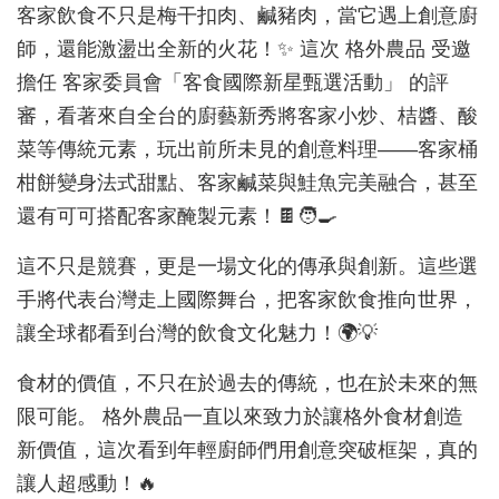
客家飲食不只是梅干扣肉、鹹豬肉，當它遇上創意廚
師，還能激盪出全新的火花！✨ 這次 格外農品 受邀
擔任 客家委員會「客食國際新星甄選活動」 的評
審，看著來自全台的廚藝新秀將客家小炒、桔醬、酸
菜等傳統元素，玩出前所未見的創意料理——客家桶
柑餅變身法式甜點、客家鹹菜與鮭魚完美融合，甚至
還有可可搭配客家醃製元素！🍫🧑‍🍳
這不只是競賽，更是一場文化的傳承與創新。這些選
手將代表台灣走上國際舞台，把客家飲食推向世界，
讓全球都看到台灣的飲食文化魅力！🌍💡
食材的價值，不只在於過去的傳統，也在於未來的無
限可能。 格外農品一直以來致力於讓格外食材創造
新價值，這次看到年輕廚師們用創意突破框架，真的
讓人超感動！🔥