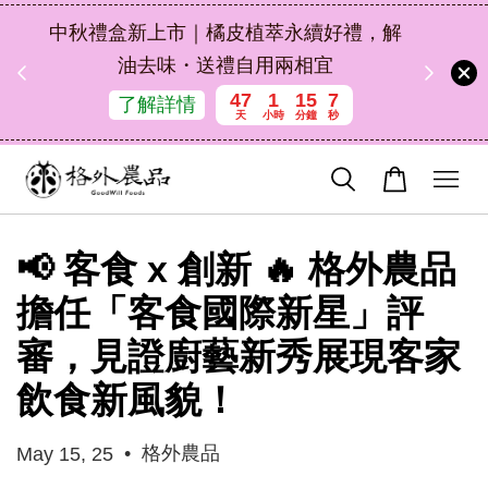
扣碼
中秋禮盒新上市｜橘皮植萃永續好禮，解
 現折
油去味・送禮自用兩相宜
47
1
15
6
了解詳情
天
小時
分鐘
秒
📢 客食 x 創新 🔥 格外農品
擔任「客食國際新星」評
審，見證廚藝新秀展現客家
飲食新風貌！
•
格外農品
May 15, 25