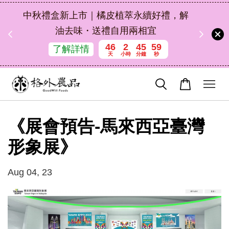
扣碼
中秋禮盒新上市｜橘皮植萃永續好禮，解
 現折
油去味・送禮自用兩相宜
46
2
45
59
了解詳情
天
小時
分鐘
秒
《展會預告-馬來西亞臺灣
形象展》
Aug 04, 23