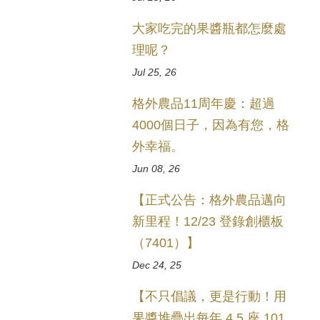
大家吃完的果醬瓶都怎麼處
理呢？
Jul 25, 26
格外農品11周年慶：超過
4000個日子，因為有您，格
外幸福。
Jun 08, 26
【正式公告：格外農品邁向
新里程！12/23 登錄創櫃板
（7401）】
Dec 24, 25
【不只倡議，更是行動！用
果醬堆疊出每年 4.5 座 101