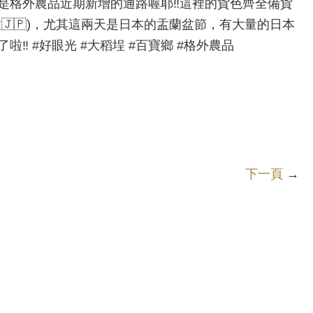
是格外農品近期新增的通路喔耶‼️這裡的貨色齊全備貨
🇯🇵)，尤其這兩天是日本的盂蘭盆節，有大量的日本
️ #好眼光 #大稻埕 #百寶鄉 #格外農品
下一頁
→