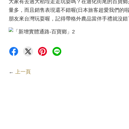
大家有去過大稻埕走走玩耍嗎？在迪化街尾的百寶鄉
量多，而且銷售表現還不錯喔(日本旅客超愛我們的啦
朋友來台灣玩耍喔，記得帶格外農品當伴手禮就沒錯了啦‼
←
上一頁