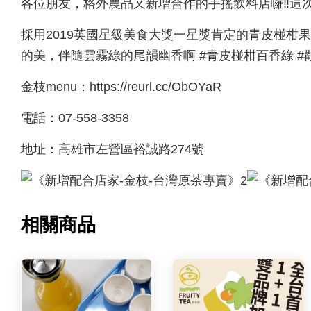
各位朋友，格外農品又新增合作的手搖飲料店囉‼️這次是
採用2019英國星級美食大獎一星獎肯定的青皮椪柑
的美，伴隨雲霧綠的尾韻幽香啊 #青皮椪柑百香綠 
金枝menu：https://reurl.cc/ObOYaR
電話：07-558-3358
地址：高雄市左營區裕誠路274號
相關商品