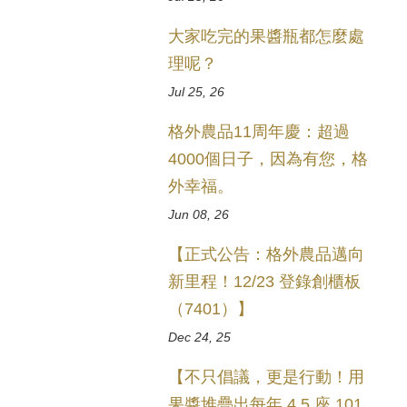
大家吃完的果醬瓶都怎麼處
理呢？
Jul 25, 26
格外農品11周年慶：超過
4000個日子，因為有您，格
外幸福。
Jun 08, 26
【正式公告：格外農品邁向
新里程！12/23 登錄創櫃板
（7401）】
Dec 24, 25
【不只倡議，更是行動！用
果醬堆疊出每年 4.5 座 101