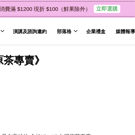
了解詳情
皮植萃永續好禮，解油去味・送禮自用兩相宜
演講及諮詢邀約
部落格
企業禮盒
媒體報導
原茶專賣》