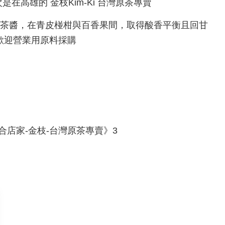
在高雄的 金枝Kim-Ki 台灣原茶專賣
果茶醬，在青皮椪柑與百香果間，取得酸香平衡且回甘
#歡迎營業用原料採購