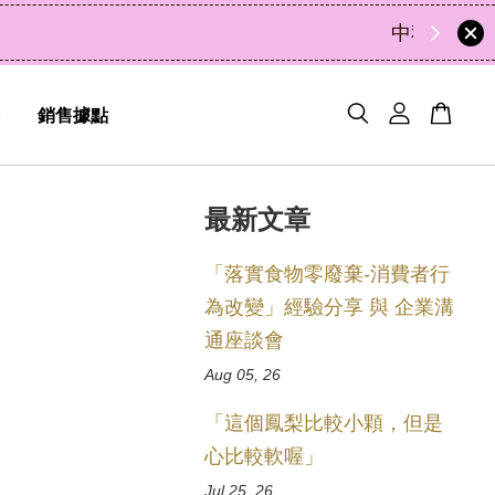
48
8
15
46
天
小時
分鐘
秒
銷售據點
最新文章
「落實食物零廢棄-消費者行
為改變」經驗分享 與 企業溝
通座談會
Aug 05, 26
「這個鳳梨比較小顆，但是
心比較軟喔」
Jul 25, 26