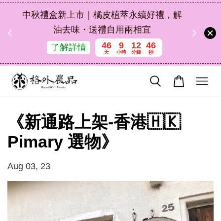
扣碼
中秋禮盒新上市｜橘皮植萃永續好禮，解
 現折
油去味・送禮自用兩相宜
46
9
12
46
了解詳情
天
小時
分鐘
秒
《新通路上架-香港🇭🇰
Pimary 選物》
Aug 03, 23