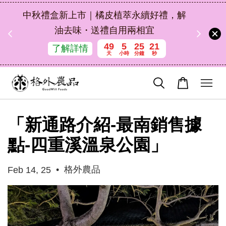
扣碼
中秋禮盒新上市｜橘皮植萃永續好禮，解
 現折
油去味・送禮自用兩相宜
49
5
25
21
了解詳情
天
小時
分鐘
秒
「新通路介紹-最南銷售據
點-四重溪溫泉公園」
•
格外農品
Feb 14, 25