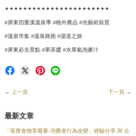
✦✦✦✦✦✦✦✦✦✦✦✦✦✦✦✦✦✦✦✦✦✦✦
#屏東四重溪溫泉季 #格外農品 #光藝術裝置
#溫泉市集 #溫泉路跑 #湯道之旅
#屏東必去景點 #果茶醬 #水果氣泡麥汁
←
上一頁
下一頁
→
最新文章
「落實食物零廢棄-消費者行為改變」經驗分享 與 企