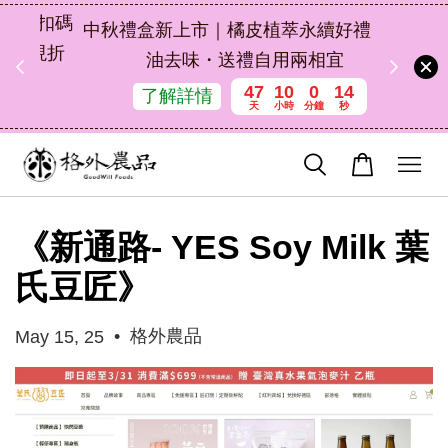
扣碼
中秋禮盒新上市｜橘皮植萃永續好禮，解
 現折
油去味・送禮自用兩相宜
47
10
0
14
了解詳情
天
小時
分鐘
秒
《新通路- YES Soy Milk 葉
氏豆匠》
•
格外農品
May 15, 25