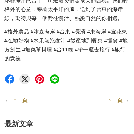
沐森海岸的合作，正是這份信念最美的體現。我們將
格外的心意，乘著太平洋的風，送到了台東的海岸
線，期待與每一個嚮往慢活、熱愛自然的你相遇。
#格外農品 #沐森海岸 #台東 #長濱 #東海岸 #宜花東
#在地好物 #水果氣泡麥汁 #從產地到餐桌 #慢食 #地
方創生 #無菜單料理 #台11線 #帶一瓶去旅行 #旅行
的意義
←
上一頁
下一頁
→
最新文章