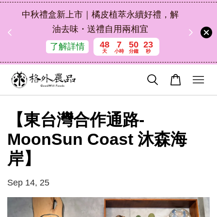
扣碼
中秋禮盒新上市｜橘皮植萃永續好禮，解
 現折
油去味・送禮自用兩相宜
48
7
50
23
了解詳情
天
小時
分鐘
秒
【東台灣合作通路-
MoonSun Coast 沐森海
岸】
Sep 14, 25