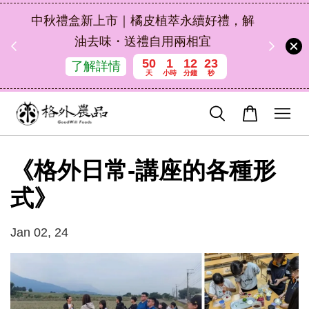
扣碼
中秋禮盒新上市｜橘皮植萃永續好禮，解
 現折
油去味・送禮自用兩相宜
50
1
12
23
了解詳情
天
小時
分鐘
秒
《格外日常-講座的各種形
式》
Jan 02, 24