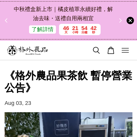
扣碼
中秋禮盒新上市｜橘皮植萃永續好禮，解
 現折
油去味・送禮自用兩相宜
46
21
54
42
了解詳情
天
小時
分鐘
秒
《格外農品果茶飲 暫停營業
公告》
Aug 03, 23