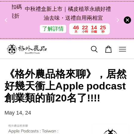
扣碼
中秋禮盒新上市｜橘皮植萃永續好禮，解
 現折
油去味・送禮自用兩相宜
46
22
14
25
了解詳情
天
小時
分鐘
秒
《格外農品格來聊》，居然
好幾天衝上Apple podcast
創業類的前20名了!!!!
May 14, 24