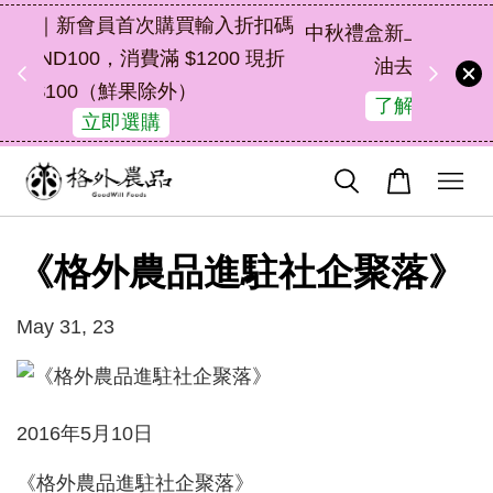
扣碼
中秋禮盒新上市｜橘皮植萃永續好禮，解
 現折
油去味・送禮自用兩相宜
48
19
5
8
了解詳情
天
小時
分鐘
秒
《格外農品進駐社企聚落》
May 31, 23
2016年5月10日
《格外農品進駐社企聚落》