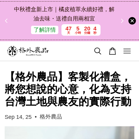
扣碼
中秋禮盒新上市｜橘皮植萃永續好禮，解
 現折
油去味・送禮自用兩相宜
47
5
20
3
了解詳情
天
小時
分鐘
秒
【格外農品】客製化禮盒，
將您想說的心意，化為支持
台灣土地與農友的實際行動
•
格外農品
Sep 14, 25