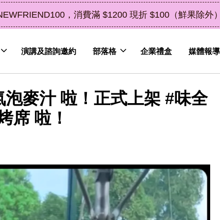
了解詳情
皮植萃永續好禮，解油去味・送禮自用兩相宜
演講及諮詢邀約
部落格
企業禮盒
媒體報導
氣泡麥汁 啦！正式上架 #味全
烤席 啦！