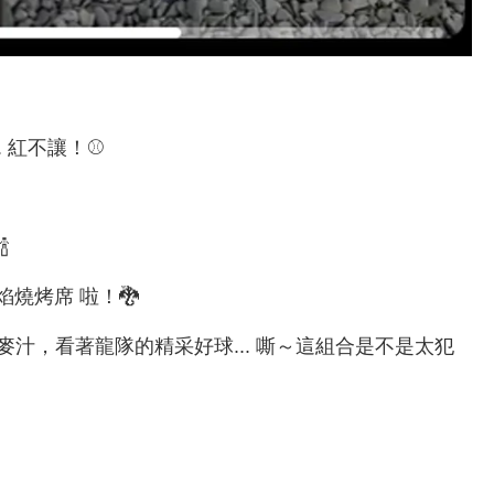
. 紅不讓！⚾️

焰燒烤席 啦！🐉
汁，看著龍隊的精采好球... 嘶～這組合是不是太犯