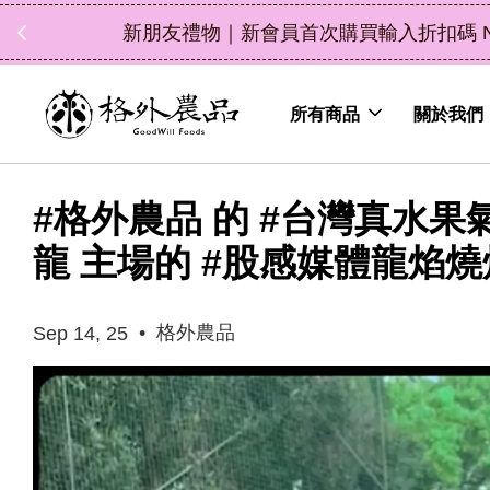
中秋禮盒新上市｜橘
所有商品
關於我們
#格外農品 的 #台灣真水果
龍 主場的 #股感媒體龍焰燒
•
格外農品
Sep 14, 25