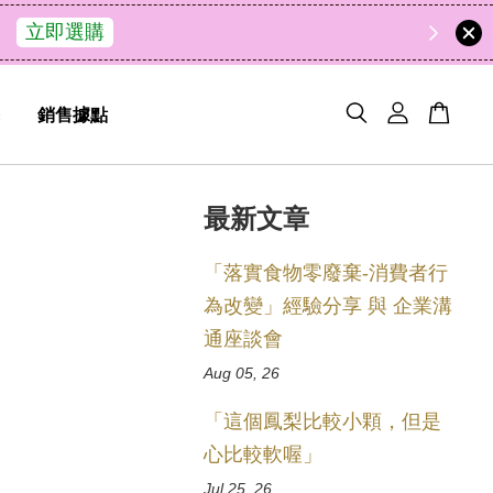
49
2
28
22
天
小時
分鐘
秒
銷售據點
最新文章
「落實食物零廢棄-消費者行
為改變」經驗分享 與 企業溝
通座談會
Aug 05, 26
「這個鳳梨比較小顆，但是
心比較軟喔」
Jul 25, 26