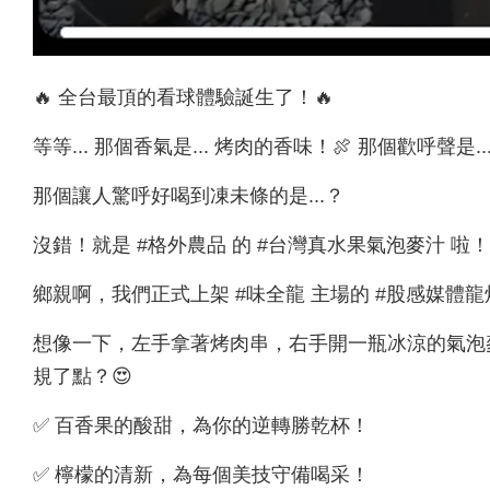
🔥 全台最頂的看球體驗誕生了！🔥
等等... 那個香氣是... 烤肉的香味！🍖 那個歡呼聲是..
那個讓人驚呼好喝到凍未條的是...？
沒錯！就是 #格外農品 的 #台灣真水果氣泡麥汁 啦！
鄉親啊，我們正式上架 #味全龍 主場的 #股感媒體龍
想像一下，左手拿著烤肉串，右手開一瓶冰涼的氣泡麥
規了點？😍
✅ 百香果的酸甜，為你的逆轉勝乾杯！
✅ 檸檬的清新，為每個美技守備喝采！