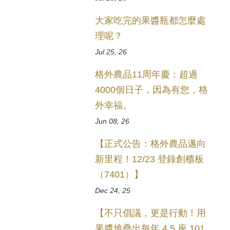
大家吃完的果醬瓶都怎麼處
理呢？
Jul 25, 26
格外農品11周年慶：超過
4000個日子，因為有您，格
外幸福。
Jun 08, 26
【正式公告：格外農品邁向
新里程！12/23 登錄創櫃板
（7401）】
Dec 24, 25
【不只倡議，更是行動！用
果醬堆疊出每年 4.5 座 101