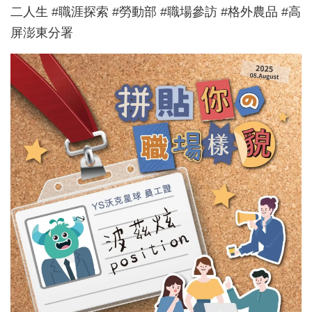
二人生 #職涯探索 #勞動部 #職場參訪 #格外農品 #高
屏澎東分署