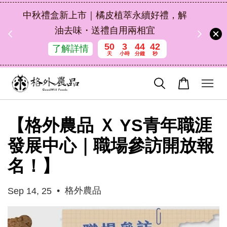
扣碼
中秋禮盒新上市｜橘皮植萃永續好禮，解
 現折
油去味・送禮自用兩相宜
50
3
44
42
了解詳情
天
小時
分鐘
秒
【格外農品 Ｘ YS青年職涯
發展中心｜職場參訪開放報
名！】
•
格外農品
Sep 14, 25