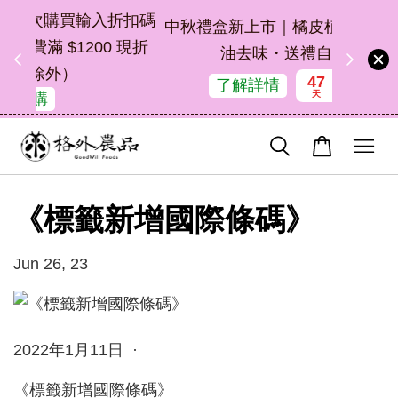
扣碼
中秋禮盒新上市｜橘皮植萃永續好禮，解
 現折
油去味・送禮自用兩相宜
47
18
55
53
了解詳情
天
小時
分鐘
秒
《標籤新增國際條碼》
Jun 26, 23
2022年1月11日 ·
《標籤新增國際條碼》