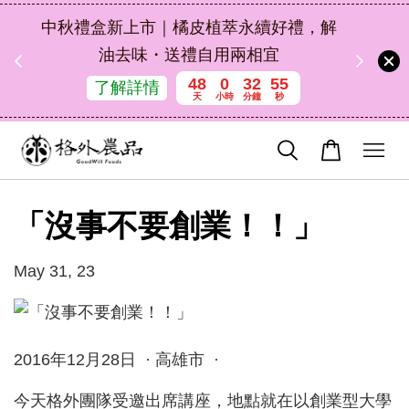
扣碼
中秋禮盒新上市｜橘皮植萃永續好禮，解
 現折
油去味・送禮自用兩相宜
48
0
32
54
了解詳情
天
小時
分鐘
秒
「沒事不要創業！！」
May 31, 23
2016年12月28日 · 高雄市 ·
今天格外團隊受邀出席講座，地點就在以創業型大學