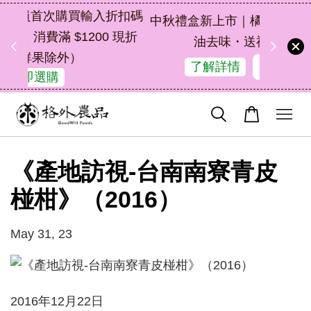
扣碼
中秋禮盒新上市｜橘皮植萃永續好禮，解
 現折
油去味・送禮自用兩相宜
48
10
16
22
了解詳情
天
小時
分鐘
秒
《產地訪視-台南南寮青皮
椪柑》（2016）
May 31, 23
2016年12月22日