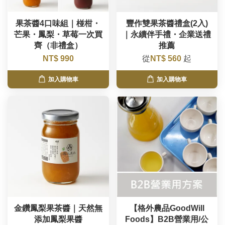
果茶醬4口味組｜椪柑・
豐作雙果茶醬禮盒(2入)
芒果・鳳梨・草莓一次買
｜永續伴手禮・企業送禮
齊（非禮盒）
推薦
NT$ 990
從
NT$ 560
起
加入購物車
加入購物車
金鑽鳳梨果茶醬｜天然無
【格外農品GoodWill
添加鳳梨果醬
Foods】B2B營業用/公