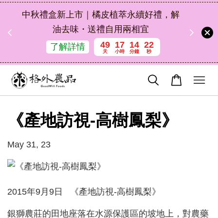
扣碼
中秋禮盒新上市｜橘皮植萃永續好禮，解
 現折
油去味・送禮自用兩相宜
49
17
14
22
了解詳情
天
小時
分鐘
秒
《產地訪視-高樹鳳梨》
May 31, 23
2015年9月9日 《產地訪視-高樹鳳梨》
銀獅農莊的田地座落在水源保護區的坡地上，對農藥