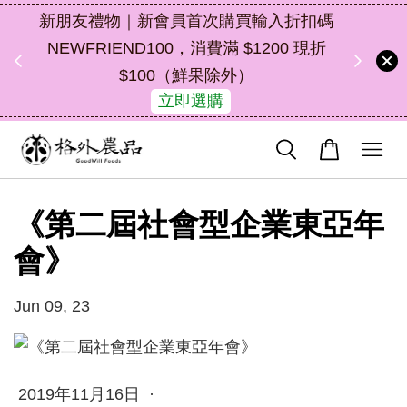
購買輸入折扣碼
中秋禮盒新上市｜橘皮植萃永續好禮，
 $1200 現折
油去味・送禮自用兩相宜
外）
49
2
10
51
了解詳情
天
小時
分鐘
秒
《第二屆社會型企業東亞年
會》
Jun 09, 23
2019年11月16日 ·