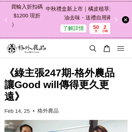
扣碼
中秋禮盒新上市｜橘皮植萃永續好禮，解
 現折
油去味・送禮自用兩相宜
50
2
44
45
了解詳情
天
小時
分鐘
秒
《綠主張247期-格外農品
讓Good will傳得更久更
遠》
•
格外農品
Feb 14, 25