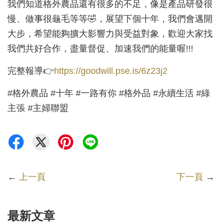
我們知道格外農品還有很多的不足，像是產品研發很
慢、做事很龜毛等等🤣，展望下個十年，我們會邁開
大步，希望能夠擴大影響力與受益對象，歡迎大家找
我們共好合作，盡量督促、加速我們的能量喔!!!
完整報導👉
https://goodwill.pse.is/6z23j2
#格外農品 #十年 #一路有你 #格外品 #永續生活 #綠
主張 #主婦聯盟
←
上一頁
下一頁
→
最新文章